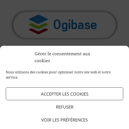
Gérer le consentement aux
cookies
Ce concours est un accompagnement en co-mentorat
Nous utilisons des cookies pour optimiser notre site web et notre
service.
animé par l’
association loi 1901 GouvInfo IAI
.
ACCEPTER LES COOKIES
Publié
Auteur
Catégories
avril 14, 2023
Jean-Pascal Perrein
IAI-Awards 22-23
,
le
Mots-
Lauréats
Adrien Bisseriez
,
agilité
,
Co-mentorat
,
Content
,
REFUSER
clés
Ogibase
,
Search
,
Usages
VOIR LES PRÉFÉRENCES
Mentions
Fièrement propulsé par WordPress