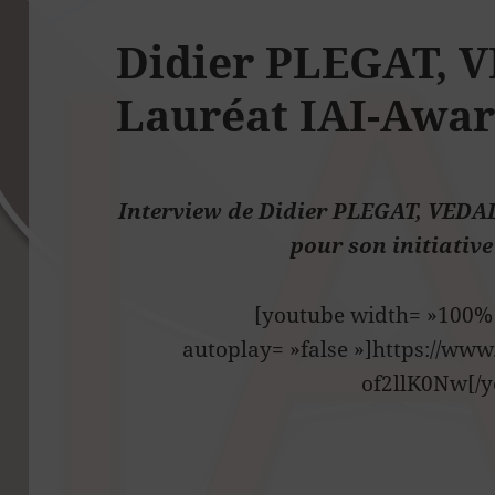
Didier PLEGAT, 
Lauréat IAI-Awar
Interview de Didier PLEGAT, VEDAL
pour son initiative
[youtube width= »100% 
autoplay= »false »]https://ww
of2llK0Nw[/y