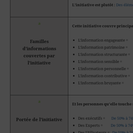
L’initiative est plutôt
:
Des éléme
ª
Cette initiative couvre princip
L’information engageante
Familles
L’information patrimoin
d’informations
L’information structurant
couvertes par
L’information sensible
l’initiative
L’information personnelle
L’information contributiv
L’information bruyante 
ª
Et les personnes qu’elle touche 
Des exécutifs =
De 50% à 7
Portée de l’initiative
Des Experts =
De 50% à 7
Des Utilisateurs =
De 50% à 