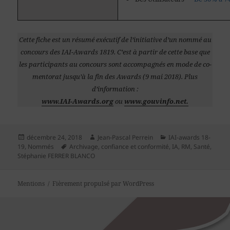
Cette fiche est un résumé exécutif de l’initiative d’un nommé au
concours des IAI-Awards 1819. C’est à partir de cette base que
les participants au concours sont accompagnés en mode de co-
mentorat jusqu’à la fin des Awards (9 mai 2018). Plus
d’information :
www.IAI-Awards.org
ou
www.gouvinfo.net.
Publié
Auteur
Catégories
décembre 24, 2018
Jean-Pascal Perrein
IAI-awards 18-
le
Mots-
19
,
Nommés
Archivage
,
confiance et conformité
,
IA
,
RM
,
Santé
,
clés
Stéphanie FERRER BLANCO
Mentions
Fièrement propulsé par WordPress