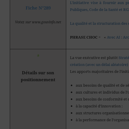
L’initiative vise à fournir aux 
Fiche N°289
Publiques, Code de la Santé et RG
Votez sur
www.gouvinfo.net
La qualité et la structuration de
PHRASE CHOC
= «
Avec AI : Ar
ª
La vue exécutive est plutôt
Straté
création (avec un délai aléatoire)
Les apports majoritaires de l’init
Détails sur son
positionnement
aux besoins de qualité et 
aux cultures et individus de 
aux besoins de conformité et
à la capacité d’inn
aux structures organisa
à la performance de l’or