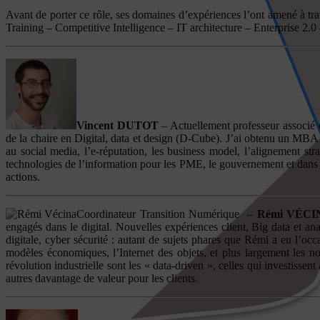
Avant de porter ce rôle, ses domaines d’expériences l’ont amené à tra
Training – Competitive Intelligence – IT architecture – Enterprise 
Vincent DUTOT
– Actuellement professeur associé 
de la chaire en Digital, data et design (D-Cube). J’ai obtenu un MB
au social media, l’e-réputation, les business model, l’alignement s
technologies de l’information pour les PME, le gouvernement et dans 
actions.
Coordinateur Transition Numérique –
Rémi VÉCI
engagés dans le digital. Nouvelles expériences client, Big data et ana
digitale, cyber sécurité : autant de sujets phares que Rémi a eu l’o
modèles économiques, l’Internet des objets, et plus largement les n
révolution industrielle sont les « data-driven », celles qui investisse
autres davantage de valeur pour les clients.