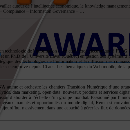
vailler autour de l’intelligence économique, le knowledge management, 
2.0 – Compliance – Information Governance – …
en technologie de l’information et en commerce électronique à l’ESG 
A et un Ph.D de l’Université Laval (Québec) en gestion des systèmes d’
tratégique des technologies de l’information et la diffusion des conna
le secteur privé depuis 10 ans. Les thématiques du Web mobile, de la p
NA
anime et orchestre les chantiers Transition Numérique d’une gran
lytics, data marketing, open-data, nouveaux produits et services digita
ccasion d’aborder à l’échelle d’un groupe mondial. Passionné par l’inno
ouveaux marchés et opportunités du monde digital, Rémi est convaincu
nt aujourd’hui massivement dans une capacité à gérer les flux de données