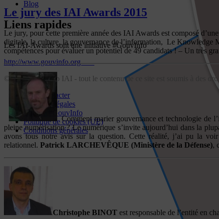
Blog
Le jury des IAI Awards 2015
Liens rapides
Le jury, pour cette première année des IAI Awards est composé d’une rep
digitale, la culture, la gouvernance de l’information, Le Knowledge Ma
Les IAI-Awards sont une initiative #GouvInfo
compétences pour évaluer un potentiel de 49 candidats ! – Un très gr
http://www.gouvinfo.org
© 2018 GouvInfo IAI - tout le contenu de ce site est soumis à des droi
Nous contacter
Mentions légales
Chartre #GouvInfo
Comment marier gouvernance et technologie de l’info
Politique de cookies (UE)
pleine numérisation ? Le numérique s’invite aujourd’hui dans la plup
Conditions générales
avons tous notre avis sur la question. Cette réalité, j’ai pu la 
relationnel.
Patrick LARCHEVÊQUE (Ministère de la Défense)
, 
Christophe BINOT
est responsable de l’entité en c