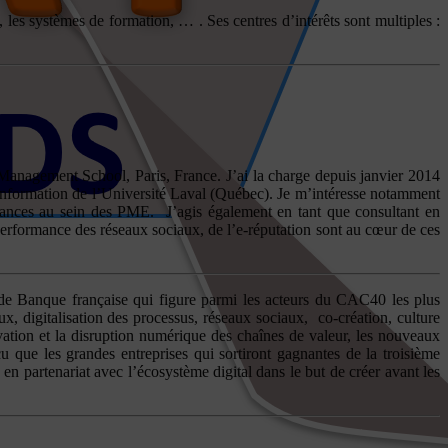
les systèmes de formation, … . Ses centres d’intérêts sont multiples :
Management School, Paris, France. J’ai la charge depuis janvier 2014
information de l’Université Laval (Québec). Je m’intéresse notamment
issances au sein des PME. J’agis également en tant que consultant en
erformance des réseaux sociaux, de l’e-réputation sont au cœur de ces
de Banque française qui figure parmi les acteurs du CAC40 les plus
ux, digitalisation des processus, réseaux sociaux, co-création, culture
vation et la disruption numérique des chaînes de valeur, les nouveaux
 que les grandes entreprises qui sortiront gagnantes de la troisième
 en partenariat avec l’écosystème digital dans le but de créer avant les