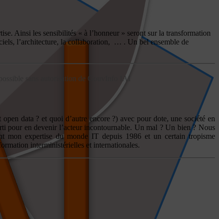
e. Ainsi les sensibilités « à l’honneur » seront sur la transformation
iels, l’architecture, la collaboration, … . Un bel ensemble de
 possible sans autorisation de GouvInfo IAI
 open data ? et quoi d’autre encore ?) avec pour dote, une société en
arti pour en devenir l’acteur incontournable. Un mal ? Un bien ? Nous
urent mon expertise du monde IT depuis 1986 et un certain tropisme
mation interministérielles et internationales.