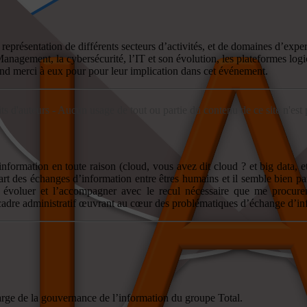
résentation de différents secteurs d’activités, et de domaines d’expertis
nagement, la cybersécurité, l’IT et son évolution, les plateformes logic
and merci à eux pour pour leur implication dans cet événement.
ts d'auteurs - Aucun usage de tout ou partie du contenu de ce site n'est
rmation en toute raison (cloud, vous avez dit cloud ? et big data, et
art des échanges d’information entre êtres humains et il semble bien p
voir évoluer et l’accompagner avec le recul nécessaire que me proc
cadre administratif œuvrant au cœur des problématiques d’échange d’infor
harge de la gouvernance de l’information du groupe Total.