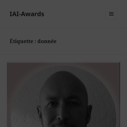
IAI-Awards
MENU
ET
WIDGETS
Étiquette :
donnée